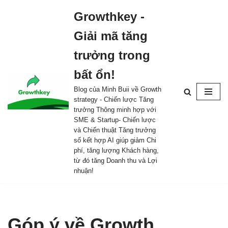
Growthkey -
Skip
Giải mã tăng
to
content
trưởng trong
bất ổn!
Blog của Minh Buii về Growth
strategy - Chiến lược Tăng
trưởng Thông minh hợp với
SME & Startup- Chiến lược
và Chiến thuật Tăng trưởng
số kết hợp AI giúp giảm Chi
phí, tăng lượng Khách hàng,
từ đó tăng Doanh thu và Lợi
nhuận!
Góp ý về Growth