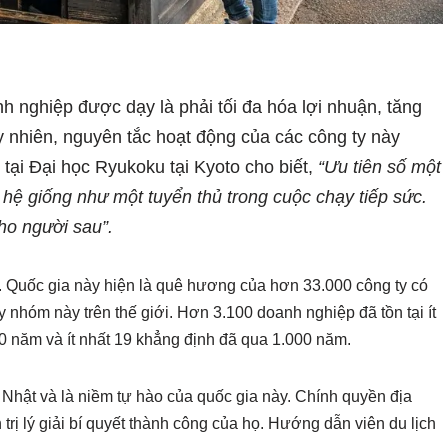
nh nghiệp được dạy là phải tối đa hóa lợi nhuận, tăng
y nhiên, nguyên tắc hoạt động của các công ty này
tại Đại học Ryukoku tại Kyoto cho biết,
“Ưu tiên số một
ế hệ giống như một tuyển thủ trong cuộc chạy tiếp sức.
ho người sau”.
i. Quốc gia này hiện là quê hương của hơn 33.000 công ty có
y nhóm này trên thế giới. Hơn 3.100 doanh nghiệp đã tồn tại ít
 năm và ít nhất 19 khẳng định đã qua 1.000 năm.
g Nhật và là niềm tự hào của quốc gia này. Chính quyền địa
ị lý giải bí quyết thành công của họ. Hướng dẫn viên du lịch