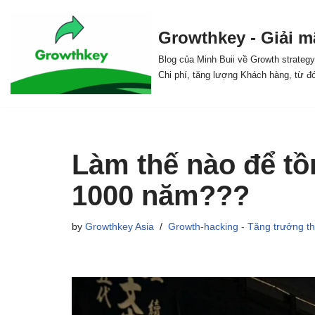
Growthkey - Giải m
Skip
to
Blog của Minh Buii về Growth strateg
Chi phí, tăng lượng Khách hàng, từ đ
content
Làm thế nào để tồn
1000 năm???
by
Growthkey Asia
Growth-hacking - Tăng trưởng t