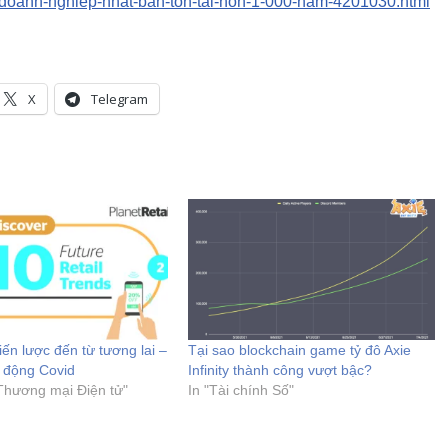
t-doanh-nghiep-nhat-ban-ton-tai-hon-1-000-nam-4201030.html
X
Telegram
iến lược đến từ tương lai –
Tại sao blockchain game tỷ đô Axie
c động Covid
Infinity thành công vượt bậc?
 Thương mại Điện tử"
In "Tài chính Số"