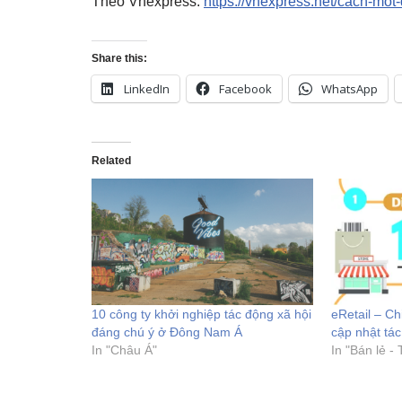
Theo Vnexpress:
https://vnexpress.net/cach-mo
Share this:
LinkedIn
Facebook
WhatsApp
Related
10 công ty khởi nghiệp tác động xã hội
eRetail – Ch
đáng chú ý ở Đông Nam Á
cập nhật tá
In "Châu Á"
In "Bán lẻ -