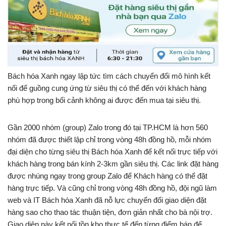
Bách hóa Xanh ngay lập tức tìm cách chuyển đổi mô hình kết
nối để guồng cung ứng từ siêu thị có thể đến với khách hàng
phù hợp trong bối cảnh không ai được đến mua tại siêu thị.
Gần 2000 nhóm (group) Zalo trong đó tại TP.HCM là hơn 560
nhóm đã được thiết lập chỉ trong vòng 48h đồng hồ, mỗi nhóm
đại diện cho từng siêu thị Bách hóa Xanh để kết nối trực tiếp với
khách hàng trong bán kính 2-3km gần siêu thị. Các link đặt hàng
được nhúng ngay trong group Zalo để Khách hàng có thể đặt
hàng trực tiếp. Và cũng chỉ trong vòng 48h đồng hồ, đội ngũ làm
web và IT Bách hóa Xanh đã nỗ lực chuyển đổi giao diện đặt
hàng sao cho thao tác thuận tiện, đơn giản nhất cho bà nội trợ.
Giao diện này kết nối tồn kho thực tế đến từng điểm bán để