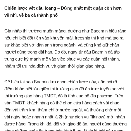
Chiến lược vết dầu loang – Đứng nhất một quận còn hơn
về nhì, về ba cả thành phố
Gia nhập thị trường muộn màng, dường như Baeemin hiểu rằng
nếu chỉ biết đốt tiền vào khuyến mãi, freeship thì khó mà tạo ra
sự khác biệt với đàn anh trong ngành, và cũng khó giữ chân
người dùng trong dài hạn. Do đó, ngay từ đầu Baemin đã tập
trung cực kỳ mạnh mẽ vào việc phục vụ các quận nội thành,
nhằm tối ưu hóa dịch vụ và giảm thời gian giao hàng.
Để hiểu tại sao Baemin lựa chọn chiến lược này, cần nói rõ
điểm khác biệt lớn giữa thị trường giao đồ ăn trực tuyến so với
thị trường giao hàng TMĐT, đó là tính cục bộ địa phương. Trên
sàn TMĐT, khách hàng có thể chọn cửa hàng cách vài chục
đến vài trăm km, thậm chí ở nước ngoài, và thường chờ một
vài ngày hoặc nhanh nhất là 2h (như dịch vụ Tikinow) mới nhận
được hàng. Trong khi đó, đối với giao đồ ăn, người dùng thường
chọn những quán ăn trong bán kính 5km, lý do là bởi nếu chọn