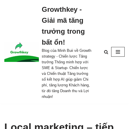
Growthkey -
Skip
Giải mã tăng
to
content
trưởng trong
bất ổn!
Blog của Minh Buii về Growth
strategy - Chiến lược Tăng
trưởng Thông minh hợp với
SME & Startup- Chiến lược
và Chiến thuật Tăng trưởng
số kết hợp AI giúp giảm Chi
phí, tăng lượng Khách hàng,
từ đó tăng Doanh thu và Lợi
nhuận!
Local marketing – tiếp