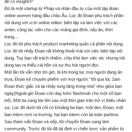
để có insight:P
Đó là một startup từ Pháp và nhận đầu tư của một tập đoàn
online women hàng đầu châu Âu. Lúc đó Đoan phụ trách phần
nội dung với vị trí online editor: biên tập và làm việc với các
writer, cộng tác viên cho các mảng gia đình, nấu ăn, thời
trang…
Lúc đó tôi phụ trách product marketing quản cả phần nội dung.
Lúc đó tôi nhấy Đoan rất không thoải mái với việc biên tập nội
dung. Tuy bạn rất trách nhiệm, chịu khó làm việc etc nhưng nội
dung tạo ra thiếu cái hồn và sự thu hút người đọc.
Một lần tôi vẫn nhớ tới giờ, là khi trong lúc mọi người đang ăn
trưa, Đoan kể chuyện phiếm với mọi người: “tối qua lúc 2am
Đoan thức giấc và lại nhảy tung tăng trong nhà” như giữa ban
ngày(Ngoài giờ Đoan còn dạy kèm flashmob cho một số bạn
trẻ). Một tia sang lóe lên sau một thời gian trăn trở vì thiếu nhân
sự. Lúc đó dưới tôi chỉ có khoảng ba bạn, một dev, Đoan, một
bạn intern mới ra trường, hai bạn intern còn lại toàn partime.
Sau tham vấn Đoan và sếp, tôi chuyển Đoan sang làm
community. Trước đó tôi đã tái định vị chiến lược sản phẩm từ