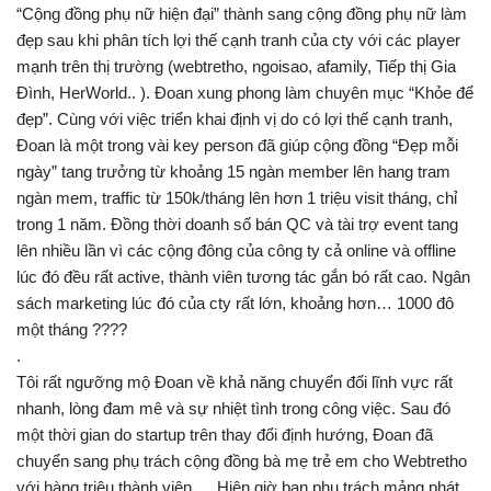
“Cộng đồng phụ nữ hiện đại” thành sang cộng đồng phụ nữ làm
đẹp sau khi phân tích lợi thế cạnh tranh của cty với các player
mạnh trên thị trường (webtretho, ngoisao, afamily, Tiếp thị Gia
Đình, HerWorld.. ). Đoan xung phong làm chuyên mục “Khỏe để
đẹp”. Cùng với việc triển khai định vị do có lợi thế cạnh tranh,
Đoan là một trong vài key person đã giúp cộng đồng “Đẹp mỗi
ngày” tang trưởng từ khoảng 15 ngàn member lên hang tram
ngàn mem, traffic từ 150k/tháng lên hơn 1 triệu visit tháng, chỉ
trong 1 năm. Đồng thời doanh số bán QC và tài trợ event tang
lên nhiều lần vì các cộng đông của công ty cả online và offline
lúc đó đều rất active, thành viên tương tác gắn bó rất cao. Ngân
sách marketing lúc đó của cty rất lớn, khoảng hơn… 1000 đô
một tháng
????
.
Tôi rất ngưỡng mộ Đoan về khả năng chuyển đổi lĩnh vực rất
nhanh, lòng đam mê và sự nhiệt tình trong công việc. Sau đó
một thời gian do startup trên thay đổi định hướng, Đoan đã
chuyển sang phụ trách cộng đồng bà mẹ trẻ em cho Webtretho
với hàng triệu thành viên,… Hiện giờ bạn phụ trách mảng phát