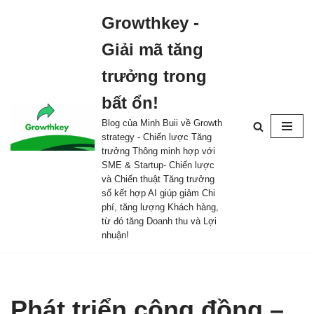
Growthkey -
Skip
Giải mã tăng
to
content
trưởng trong
bất ổn!
Blog của Minh Buii về Growth
strategy - Chiến lược Tăng
trưởng Thông minh hợp với
SME & Startup- Chiến lược
và Chiến thuật Tăng trưởng
số kết hợp AI giúp giảm Chi
phí, tăng lượng Khách hàng,
từ đó tăng Doanh thu và Lợi
nhuận!
Phát triển cộng đồng –