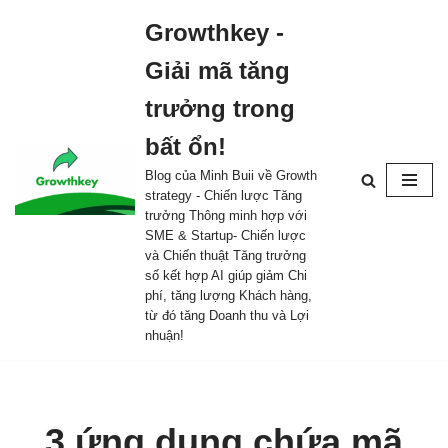
Growthkey -
Skip
Giải mã tăng
to
content
trưởng trong
bất ổn!
Blog của Minh Buii về Growth
strategy - Chiến lược Tăng
trưởng Thông minh hợp với
SME & Startup- Chiến lược
và Chiến thuật Tăng trưởng
số kết hợp AI giúp giảm Chi
phí, tăng lượng Khách hàng,
từ đó tăng Doanh thu và Lợi
nhuận!
3 ứng dụng chứa mã