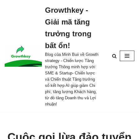
Growthkey -
Skip
Giải mã tăng
to
content
trưởng trong
bất ổn!
Blog của Minh Buii về Growth
strategy - Chiến lược Tăng
trưởng Thông minh hợp với
SME & Startup- Chiến lược
và Chiến thuật Tăng trưởng
số kết hợp AI giúp giảm Chi
phí, tăng lượng Khách hàng,
từ đó tăng Doanh thu và Lợi
nhuận!
Cuộc gọi lừa đảo tuyển