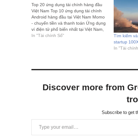
Top 20 ứng dụng tài chính hàng đầu
Việt Nam Top 10 ứng dụng tài chính
Android hàng đầu tại Việt Nam Momo
- chuyển tiền và thanh toán Ứng dụng
ví điện tử phổ biến nhất tại Việt Nam,
Momo tuyên bố có hơn 20 triệu người
In "Tài chính Số"
Tìm kiếm và
dùng Công…
startup 100
In "Tài chín
Discover more from Gr
tr
Subscribe to get t