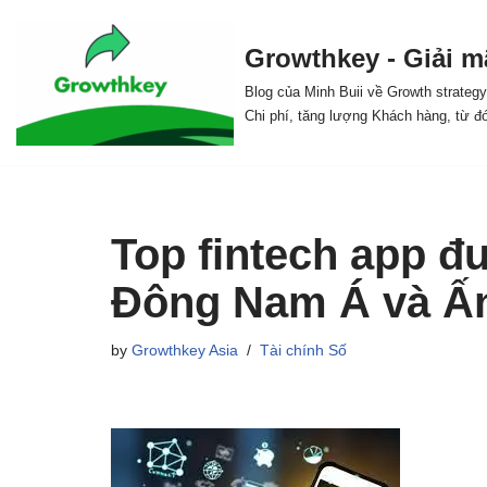
Growthkey - Giải m
Skip
to
Blog của Minh Buii về Growth strateg
Chi phí, tăng lượng Khách hàng, từ đ
content
Top fintech app đư
Đông Nam Á và Ấ
by
Growthkey Asia
Tài chính Số