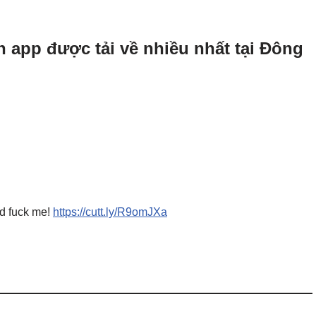
h app được tải về nhiều nhất tại Đông
nd fuck me!
https://cutt.ly/R9omJXa