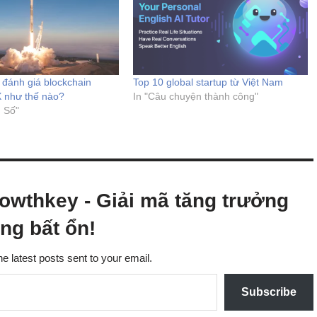
 đánh giá blockchain
Top 10 global startup từ Việt Nam
X như thế nào?
In "Câu chuyện thành công"
h Số"
owthkey - Giải mã tăng trưởng
ong bất ổn!
he latest posts sent to your email.
Subscribe