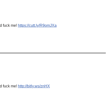
nd fuck me!
https://cutt.ly/R9omJXa
nd fuck me!
http://bitly.ws/znHX